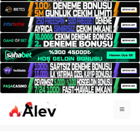
İçeriğe
atla
Menü