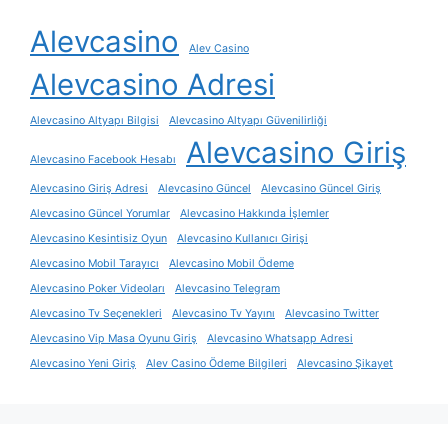
Alevcasino
Alev Casino
Alevcasino Adresi
Alevcasino Altyapı Bilgisi
Alevcasino Altyapı Güvenilirliği
Alevcasino Giriş
Alevcasino Facebook Hesabı
Alevcasino Giriş Adresi
Alevcasino Güncel
Alevcasino Güncel Giriş
Alevcasino Güncel Yorumlar
Alevcasino Hakkında İşlemler
Alevcasino Kesintisiz Oyun
Alevcasino Kullanıcı Girişi
Alevcasino Mobil Tarayıcı
Alevcasino Mobil Ödeme
Alevcasino Poker Videoları
Alevcasino Telegram
Alevcasino Tv Seçenekleri
Alevcasino Tv Yayını
Alevcasino Twitter
Alevcasino Vip Masa Oyunu Giriş
Alevcasino Whatsapp Adresi
Alevcasino Yeni Giriş
Alev Casino Ödeme Bilgileri
Alevcasino Şikayet