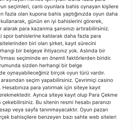
un seçimleri, canlı oyunlara bahis oynayan kişilere
 en fazla olan kupona bahis yaptığınızda oyun daha
 kullanarak, günün en iyi bahislerini görerek,
larak para kazanma şansınızı artırabilirsiniz.
spor bahislerine katılarak daha fazla para
sitelerinden biri olan şirket, kayıt sürecini
rhangi bir belgeye ihtiyacınız yok. Aslında bir
 firması seçiminde en önemli faktörlerden biridir.
durumunda sizden herhangi bir belge
nde oynayabileceğiniz birçok oyun türü vardır.
r arasından seçim yapabilirsiniz. Çevrimiçi casino
r. Hesabınıza para yatırmak için siteye kayıt
erekmektedir. Ayrıca siteye kayıt olup Para Çekme
ekebilirsiniz. Bu sitenin resmi hesabı paranızı
hesap veya sayfa tanınmayacaktır. Oyun pazarı
erçek bahisçilere benzeyen bazı sahte web siteleri