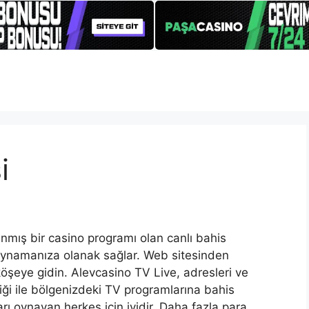
i
nmış bir casino programı olan canlı bahis
oynamanıza olanak sağlar. Web sitesinden
t köşeye gidin. Alevcasino TV Live, adresleri ve
lliği ile bölgenizdeki TV programlarına bahis
rı oynayan herkes için iyidir. Daha fazla para