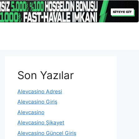
Son Yazılar
Alevcasino Adresi
Alevcasino Giriş
Alevcasino
Alevcasino Şikayet
Alevcasino Güncel Giriş