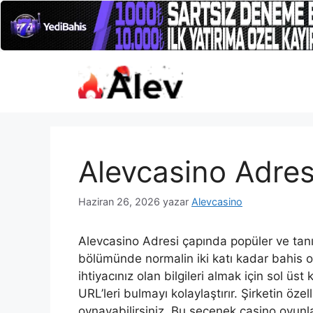
İçeriğe
atla
Alevcasino Adres
Haziran 26, 2026
yazar
Alevcasino
Alevcasino Adresi çapında popüler ve tanı
bölümünde normalin iki katı kadar bahis 
ihtiyacınız olan bilgileri almak için sol üs
URL’leri bulmayı kolaylaştırır. Şirketin öze
oynayabilirsiniz. Bu seçenek casino oyunla