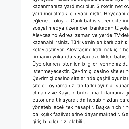
kazanmanıza yardımcı olur. Şirketin net oy
yardımcı olmak için yapılmıştır. Heyecanı
eğlenceli oluyor. Canlı bahis seçeneklerini
sosyal medya üzerinden bankadan tüyolar a
Alevcasino Adresi zaman ve yerde TV’deki 
kazanabilirsiniz. Türkiye’nin en karlı bahis 
kolaylaştırıyor. Alevcasino katılmak için he
firmanın yukarıda sayılan özellikleri bahis
Üye olurken istenilen bilgileri vermeniz 
istenmeyecektir. Çevrimiçi casino siteleri
Çevrimiçi casino sitelerinde çeşitli oyunla
siteleri oynamanız için farklı oyunlar suna
olmanız ve Kayıt ol butonuna tıklamanız g
butonuna tıklayarak da hesabınızdan para ç
yönetebilecek tek hesaptır. Başka hiçbir 
balıkçılık faaliyetlerine dayanmaktadır. G
giriş bilgilerinizi alabilir.