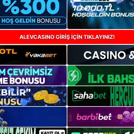
ALEVCASINO GİRİŞ İÇİN TIKLAYINIZ!