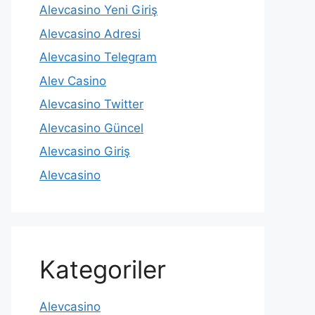
Alevcasino Yeni Giriş
Alevcasino Adresi
Alevcasino Telegram
Alev Casino
Alevcasino Twitter
Alevcasino Güncel
Alevcasino Giriş
Alevcasino
Kategoriler
Alevcasino