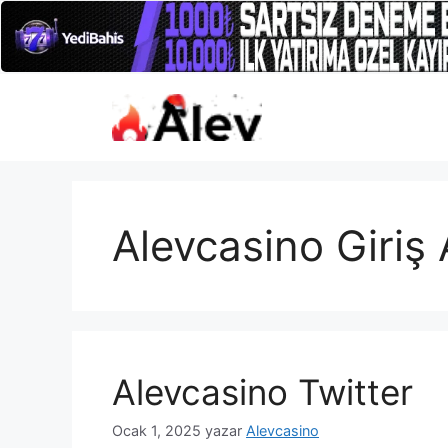
İçeriğe
atla
Alevcasino Giriş 
Alevcasino Twitter
Ocak 1, 2025
yazar
Alevcasino