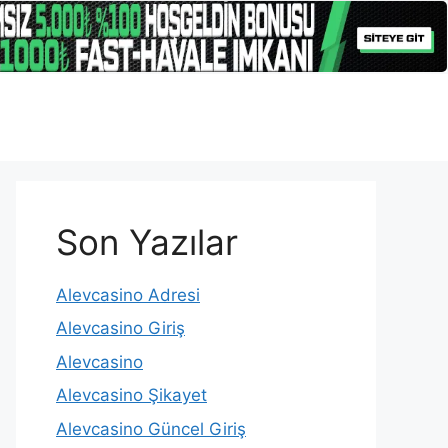
Son Yazılar
Alevcasino Adresi
Alevcasino Giriş
Alevcasino
Alevcasino Şikayet
Alevcasino Güncel Giriş