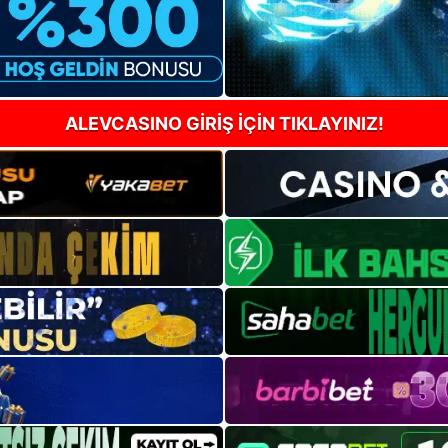
ALEVCASINO GİRİŞ İÇİN TIKLAYINIZ!