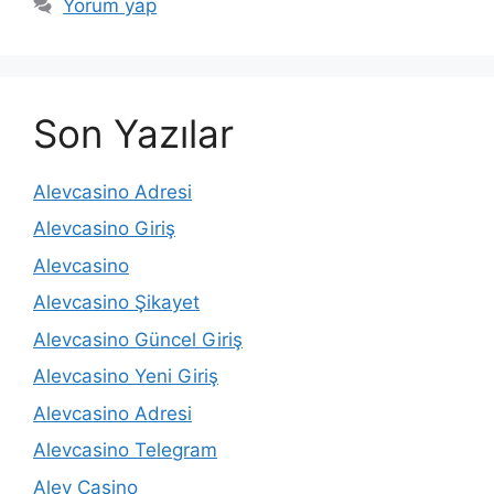
Yorum yap
Son Yazılar
Alevcasino Adresi
Alevcasino Giriş
Alevcasino
Alevcasino Şikayet
Alevcasino Güncel Giriş
Alevcasino Yeni Giriş
Alevcasino Adresi
Alevcasino Telegram
Alev Casino